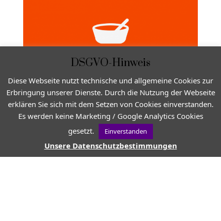
DSGVO-Hinweis
Diese Webseite nutzt technische und allgemeine Cookies zur
Erbringung unserer Dienste. Durch die Nutzung der Webseite
erklären Sie sich mit dem Setzen von Cookies einverstanden.
Es werden keine Marketing / Google Analytics Cookies
Wer kennt sie nicht? Die berühmte
Knoblauchsauce, die man gerne in spanischen
gesetzt.
Einverstanden
Tapas-Bars speist. Auch in der Provence ist
Unsere Datenschutzbestimmungen
diese Paste äußerst beliebt und wird gerne in
Kombination mit Fisch oder Gemüse
gegessen.
Weiterlesen →