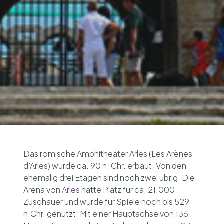
Das römische Amphitheater Arles (Les Arènes
d’Arles) wurde ca. 90 n. Chr. erbaut. Von den
ehemalig drei Etagen sind noch zwei übrig. Die
Arena von
Arles
hatte Platz für ca. 21.000
Zuschauer und wurde für Spiele noch bis 529
n.Chr. genutzt. Mit einer Hauptachse von 136