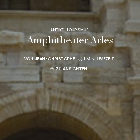
ANTIKE
TOURISMUS
Amphitheater Arles
VON
JEAN-CHRISTOPHE
1 MIN. LESEZEIT
211 ANSICHTEN