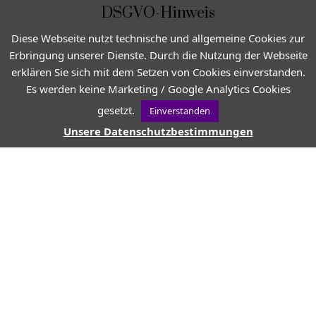
DSGVO-Hinweis
Diese Webseite nutzt technische und allgemeine Cookies zur
Erbringung unserer Dienste. Durch die Nutzung der Webseite
erklären Sie sich mit dem Setzen von Cookies einverstanden.
Es werden keine Marketing / Google Analytics Cookies
Katapulte in Les Baux-de-Provence
gesetzt.
Einverstanden
Unsere Datenschutzbestimmungen
Tipp:
Wer noch Zeit hat, sollte
unbedingt die
Steinbruchlichter-Präsentation
(Carrières de Lumières)
besuchen. Ein fantastisches