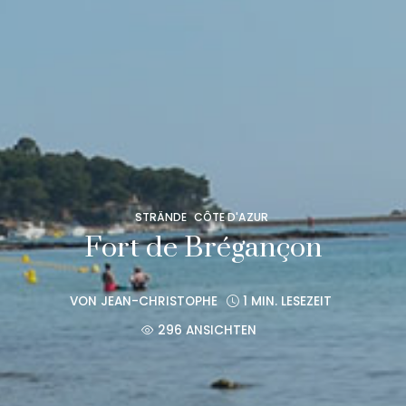
STRÄNDE
CÔTE D'AZUR
Fort de Brégançon
VON
JEAN-CHRISTOPHE
1 MIN. LESEZEIT
296 ANSICHTEN