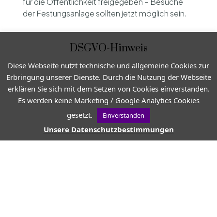
für die Öffentlichkeit freigegeben – Besuche
der Festungsanlage sollten jetzt möglich sein.
DSGVO-Hinweis
Diese Webseite nutzt technische und allgemeine Cookies zur
Erbringung unserer Dienste. Durch die Nutzung der Webseite
erklären Sie sich mit dem Setzen von Cookies einverstanden.
Es werden keine Marketing / Google Analytics Cookies
gesetzt.
Einverstanden
Blick auf Fort de Brégançon
Unsere Datenschutzbestimmungen
Nicht nur das Fort de Brégançon ist ein schöner
Anblick, sondern auch der Strand am Fort. Ein
sehr weitläufiger Sandstrand mit etwas Kies.
Der Strand war sehr sauber und nicht so
überlaufen wie beispielsweise der
Plage
d’Estagnol
, der ja nur wenige Minuten mit dem