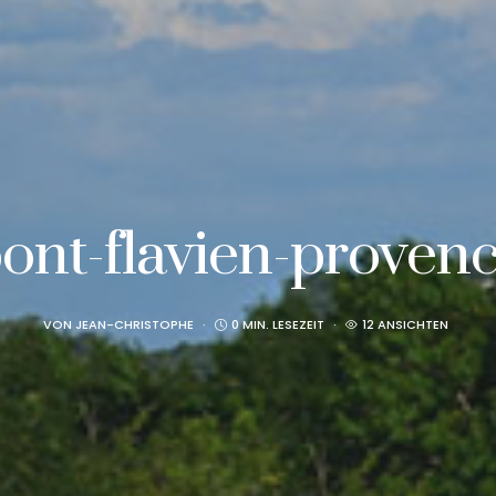
ont-flavien-proven
VON
JEAN-CHRISTOPHE
0 MIN. LESEZEIT
12 ANSICHTEN