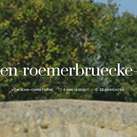
vien-roemerbruecke
VON
JEAN-CHRISTOPHE
0 MIN. LESEZEIT
22 ANSICHTEN