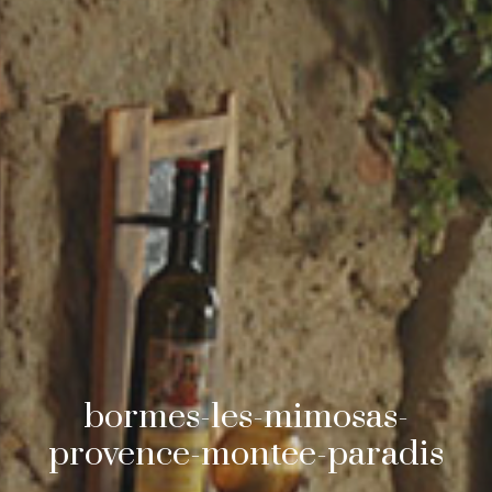
bormes-les-mimosas-
provence-montee-paradis