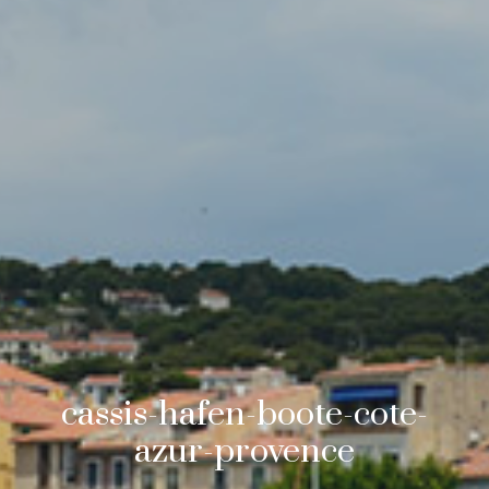
cassis-hafen-boote-cote-
azur-provence