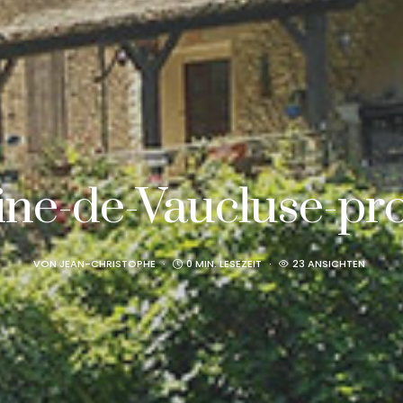
ine-de-Vaucluse-pr
VON
JEAN-CHRISTOPHE
0 MIN. LESEZEIT
23 ANSICHTEN