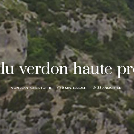
du-verdon-haute-p
VON
JEAN-CHRISTOPHE
0 MIN. LESEZEIT
33 ANSICHTEN