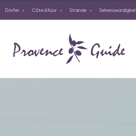
Dörfer
Côte d’Azur
Strände
Sehenswürdigkei