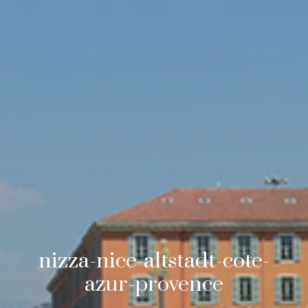
nizza-nice-altstadt-cote-
azur-provence