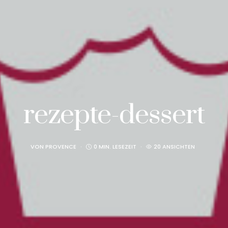
rezepte-dessert
VON
PROVENCE
0 MIN. LESEZEIT
20 ANSICHTEN