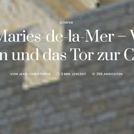
DÖRFER
Maries-de-la-Mer – W
n und das Tor zur 
VON
JEAN-CHRISTOPHE
3 MIN. LESEZEIT
356 ANSICHTEN