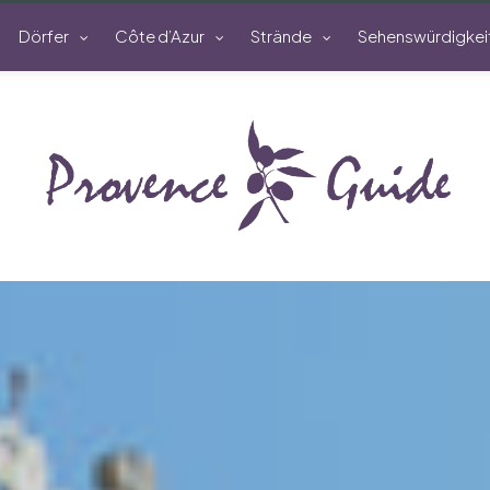
Dörfer
Côte d’Azur
Strände
Sehenswürdigkei