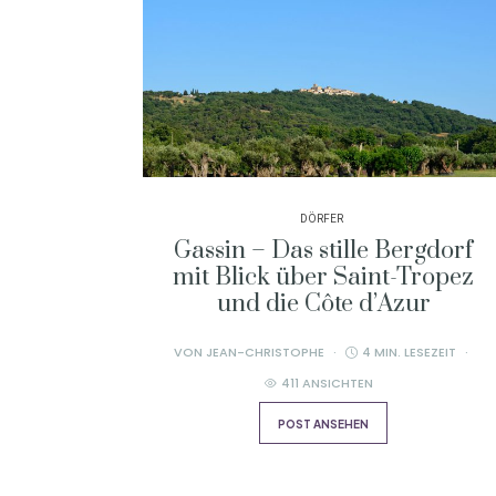
DÖRFER
Gassin – Das stille Bergdorf
mit Blick über Saint-Tropez
und die Côte d’Azur
VON
JEAN-CHRISTOPHE
4 MIN. LESEZEIT
411 ANSICHTEN
POST ANSEHEN