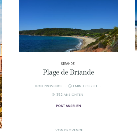
STRÄNDE
Plage de Briande
VON
PROVENCE
1 MIN. LESEZEIT
352 ANSICHTEN
POST ANSEHEN
VON
PROVENCE