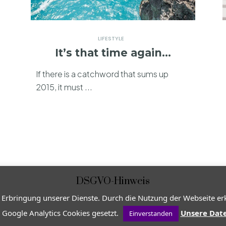
LIFESTYLE
It’s that time again…
If there is a catchword that sums up
2015, it must ...
DSGVO-Hinweis
 Erbringung unserer Dienste. Durch die Nutzung der Webseite erk
nweise
 Google Analytics Cookies gesetzt.
Unsere Dat
Einverstanden