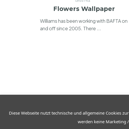
LIFESTYLE
Flowers Wallpaper
Williams has been working with BAFTA on
and off since 2005. There ...
Diese Webseite nutzt technische und allgemeine Cookies zur
Über den Reiseführer
Kontakt
Impressum
Datenschutz – Rechtliche Hi
werden keine Marketing /