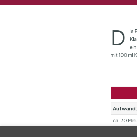
D
ie 
Kla
ein
mit 100 ml 
Aufwand
ca. 30 Min
Personen