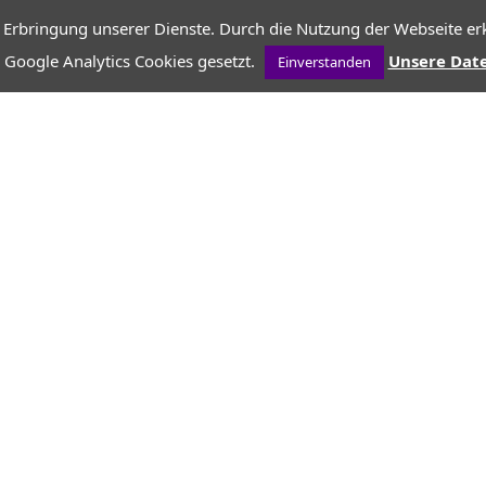
 Erbringung unserer Dienste. Durch die Nutzung der Webseite erk
 Google Analytics Cookies gesetzt.
Unsere Dat
Einverstanden
r Gelatine
Sahne
ilch
iegenfrischkäse
derzucker
estange
nete Lavendelblüten (ca. 1 TL)
eeren oder Himbeeren
hrzucker
ung:
atine im kalten Wasser einweichen.
h mit der Sahne erhitzen.