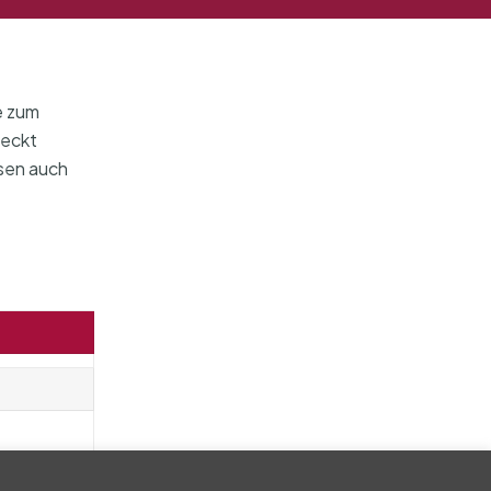
e zum
meckt
esen auch