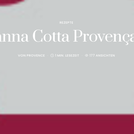
REZEPTE
nna Cotta Provenç
VON
PROVENCE
1 MIN. LESEZEIT
177 ANSICHTEN