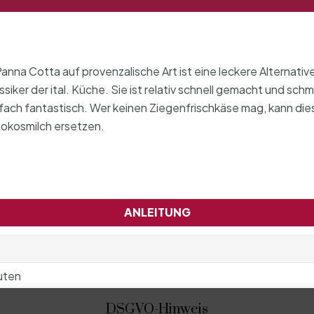
Panna Cotta auf provenzalische Art ist eine leckere Alternativ
ssiker der ital. Küche. Sie ist relativ schnell gemacht und sch
fach fantastisch. Wer keinen Ziegenfrischkäse mag, kann di
Kokosmilch ersetzen.
ANLEITUNG
:
uten
:
DSGVO-Hinweis