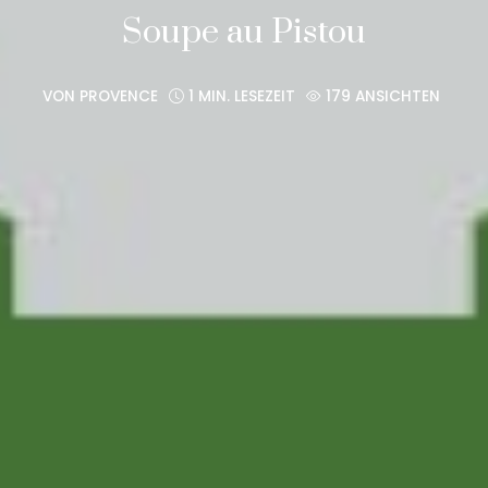
Soupe au Pistou
VON
PROVENCE
1 MIN. LESEZEIT
179 ANSICHTEN