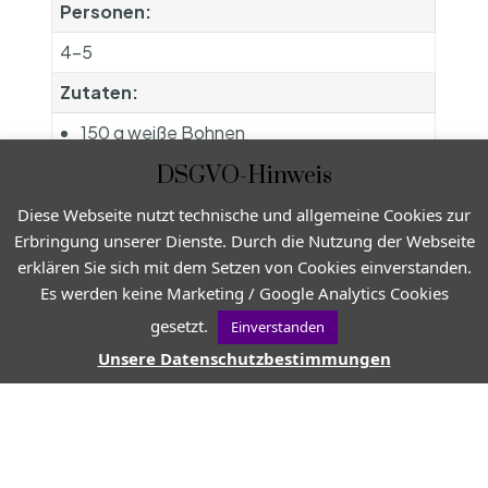
Personen:
4-5
Zutaten:
150 g weiße Bohnen
1 Lauchstange
DSGVO-Hinweis
150 g Tomaten
2-3 Möhren
Diese Webseite nutzt technische und allgemeine Cookies zur
100 g grüne Bohnen
Erbringung unserer Dienste. Durch die Nutzung der Webseite
1 halbe Zucchini
erklären Sie sich mit dem Setzen von Cookies einverstanden.
75 g Suppennudeln
Es werden keine Marketing / Google Analytics Cookies
Fleur de Sel (oder anderes Meersalz)
gesetzt.
Einverstanden
frisch gemahlener Pfeffer
Unsere Datenschutzbestimmungen
Für das Pistou sind folgende Zutaten
notwendig:
8 EL Olivenöl