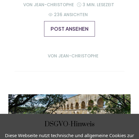
VON
JEAN-CHRISTOPHE
3 MIN. LESEZEIT
236 ANSICHTEN
POST ANSEHEN
VON
JEAN-CHRISTOPHE
DSGVO-Hinweis
Diese Webseite nutzt technische und allgemeine Cookies zur