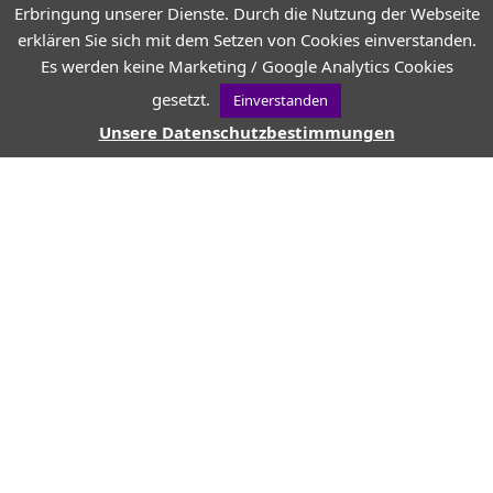
Erbringung unserer Dienste. Durch die Nutzung der Webseite
erklären Sie sich mit dem Setzen von Cookies einverstanden.
REISEN
ANTIKE
Es werden keine Marketing / Google Analytics Cookies
Antike Bauwerke der
gesetzt.
Einverstanden
Provence
Unsere Datenschutzbestimmungen
VON
JEAN-CHRISTOPHE
2 MIN. LESEZEIT
330 ANSICHTEN
POST ANSEHEN
VON
JEAN-CHRISTOPHE